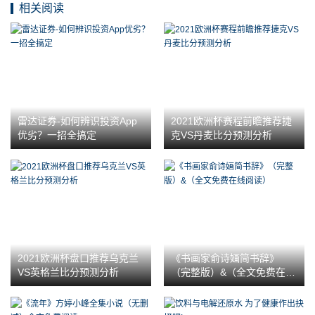
相关阅读
雷达证券-如何辨识投资App
2021欧洲杯赛程前瞻推荐捷
优劣？一招全搞定
克VS丹麦比分预测分析
2021欧洲杯盘口推荐乌克兰
《书画家俞诗婳简书辞》
VS英格兰比分预测分析
（完整版）&（全文免费在线
阅读）