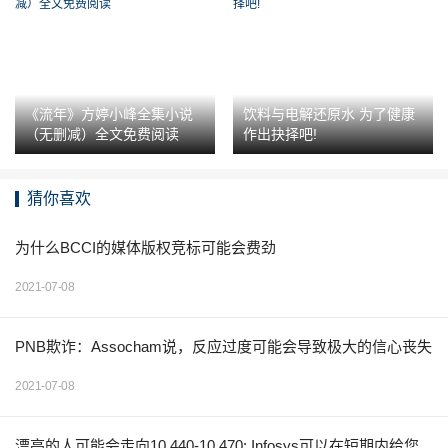
《流年》方婷小峰全集小说
饮料与电解还原水 为了健康
（无删减）全文免费阅读
作出抉择吧!
猜你喜欢
为什么BCCI的媒体版权竞标可能会费劲
2021-07-08
PNB欺诈：Assocham说，反应过度可能会导致极大的信心丧失
2021-07-08
漂亮的人可能会走向10,440-10,470; Infosys可以在短期内给您