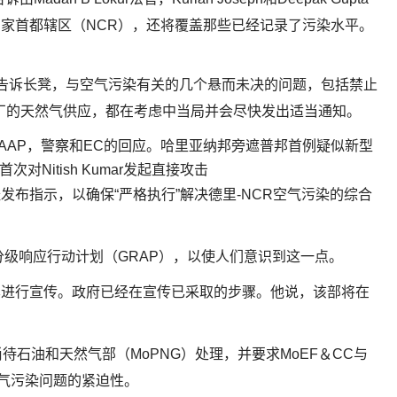
国家首都辖区（NCR），还将覆盖那些已经记录了污染水平。
rni告诉长凳，与空气污染有关的几个悬而未决的问题，包括禁止
厂的天然气供应，都在考虑中当局并会尽快发出适当通知。
HC寻求AAP，警察和EC的回应。哈里亚纳邦旁遮普邦首例疑似新型
r首次对Nitish Kumar发起直接攻击
发布指示，以确保“严格执行”解决德里-NCR空气污染的综合
分级响应行动计划（GRAP），以使人们意识到这一点。
其进行宣传。政府已经在宣传已采取的步骤。他说，该部将在
石油和天然气部（MoPNG）处理，并要求MoEF＆CC与
空气污染问题的紧迫性。