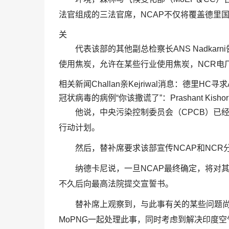
法官组成的三法官席，NCAP不仅将覆盖德里
关
代表该部的其他副总检察长ANS Nadka
使用焦炭，允许在某些行业使用焦炭，NCR电
相关新闻Challan亲Kejriwal消息：德里
冠状病毒的病例“你该撒谎了”：Prashant Kisho
他说，中央污染控制委员会（CPCB）已经
行动计划。
然后，替补席要求该部宣传NCAP和NCR
纳德卡尼说，一旦NCAP最终确定，将对
不久后向最高法院提交宣誓书。
替补席上观察到，与此事有关的某些问题尚待
MoPNG一起处理此事，同时考虑到解决印度