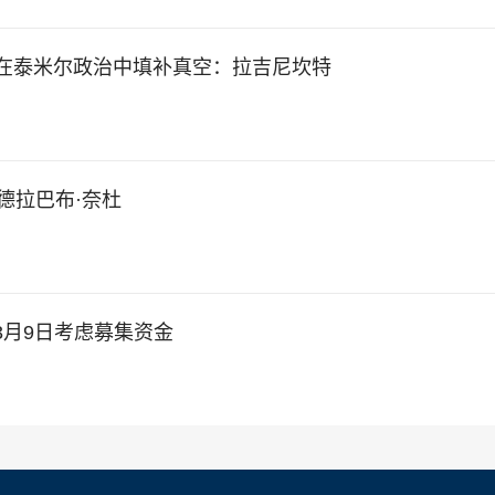
i生病，我将在泰米尔政治中填补真空：拉吉尼坎特
德拉巴布·奈杜
3月9日考虑募集资金