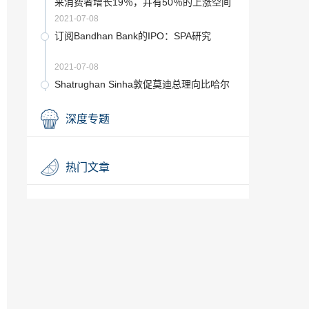
来消费者增长19％，并有50％的上​​涨空间
2021-07-08
订阅Bandhan Bank的IPO：SPA研究
2021-07-08
Shatrughan Sinha敦促莫迪总理向比哈尔
邦安得拉提供“最佳方案”
2021-07-08
深度专题
PNB欺诈：Assocham说，反应过度可能
会导致极大的信心丧失
2021-07-08
热门文章
Niti Aayog与各州就新的MSP公式进行讨
论
2021-07-08
如何通过智能投资抵消住房贷款利息支出
2021-07-08
购买Hindalco Industries；目标价格为310
卢比：JM金融
2021-07-08