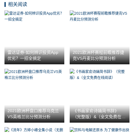
相关阅读
雷达证券-如何辨识投资App
2021欧洲杯赛程前瞻推荐捷
优劣？一招全搞定
克VS丹麦比分预测分析
2021欧洲杯盘口推荐乌克兰
《书画家俞诗婳简书辞》
VS英格兰比分预测分析
（完整版）&（全文免费在线
阅读）