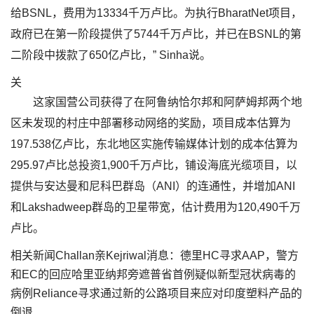
给BSNL，费用为13334千万卢比。为执行BharatNet项目，
政府已在第一阶段提供了5744千万卢比，并已在BSNL的第
二阶段中拨款了650亿卢比，” Sinha说。
关
这家国营公司获得了在阿鲁纳恰尔邦和阿萨姆邦两个地
区未发现的村庄中部署移动网络的奖励，项目成本估算为
197.538亿卢比，东北地区实施传输媒体计划的成本估算为
295.97卢比总投资1,900千万卢比，铺设海底光缆项目，以
提供与安达曼和尼科巴群岛（ANI）的连通性，并增加ANI
和Lakshadweep群岛的卫星带宽，估计费用为120,490千万
卢比。
相关新闻Challan亲Kejriwal消息：德里HC寻求AAP，警方
和EC的回应哈里亚纳邦旁遮普省首例疑似新型冠状病毒的
病例Reliance寻求通过新的公路项目来应对印度塑料产品的
倒退