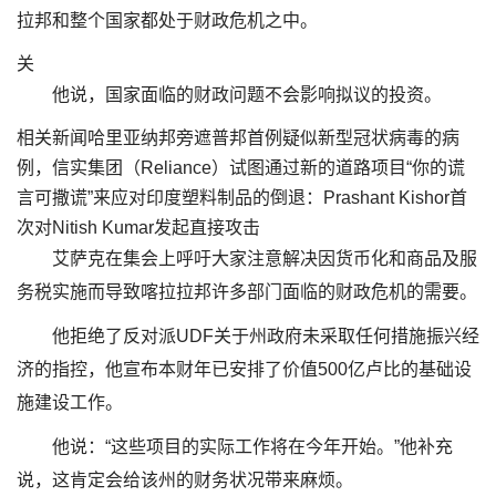
拉邦和整个国家都处于财政危机之中。
关
他说，国家面临的财政问题不会影响拟议的投资。
相关新闻哈里亚纳邦旁遮普邦首例疑似新型冠状病毒的病
例，信实集团（Reliance）试图通过新的道路项目“你的谎
言可撒谎”来应对印度塑料制品的倒退：Prashant Kishor首
次对Nitish Kumar发起直接攻击
艾萨克在集会上呼吁大家注意解决因货币化和商品及服
务税实施而导致喀拉拉邦许多部门面临的财政危机的需要。
他拒绝了反对派UDF关于州政府未采取任何措施振兴经
济的指控，他宣布本财年已安排了价值500亿卢比的基础设
施建设工作。
他说：“这些项目的实际工作将在今年开始。”他补充
说，这肯定会给该州的财务状况带来麻烦。