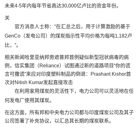
未来4-5年内每年节省高达30,000亿卢比的资金年份。
关
官方消息人士称：“在汇总之后，用于计算激励的基于
GenCo（发电公司）的煤炭指示性平均价格为每吨1,182卢
比，”。
相关新闻哈里亚纳邦旁遮普邦首例疑似新型冠状病毒的病
例，信实集团（Reliance）试图通过新的道路项目“你的谎
言可撒谎”来应对印度塑料制品的倒退：Prashant Kishor首
次对Nitish Kumar发起直接攻击
在利用家用煤炭的灵活性下，电力公司可以灵活地在任
何发电厂使用其煤炭。
在这方面，所有邦和中央电力公司都与印度煤炭公司及其子
公司签署了补充协议，以汇总其长期的煤炭联系。