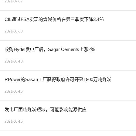
2021-07-07
CIL通过FSA实现的煤炭价格在第三季度下降3.4％
2021-06-30
收购Hydel发电厂后，Sagar Cements上涨2％
2021-06-18
RPower的Sasan工厂获得政府许可开采1800万吨煤炭
2021-06-16
发电厂面临煤炭短缺，可能影响能源供应
2021-06-15