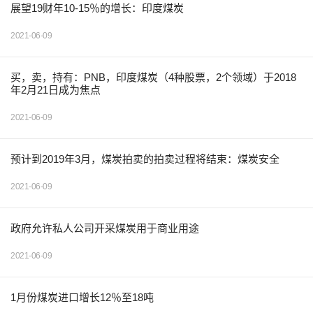
展望19财年10-15％的增长：印度煤炭
2021-06-09
买，卖，持有：PNB，印度煤炭（4种股票，2个领域）于2018
年2月21日成为焦点
2021-06-09
预计到2019年3月，煤炭拍卖的拍卖过程将结束：煤炭安全
2021-06-09
政府允许私人公司开采煤炭用于商业用途
2021-06-09
1月份煤炭进口增长12％至18吨