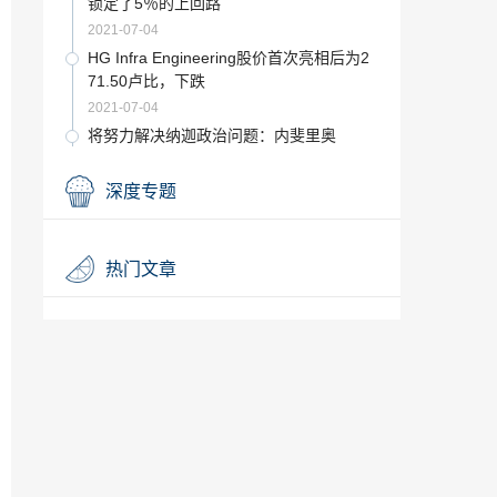
锁定了5％的上回路
2021-07-04
HG Infra Engineering股价首次亮相后为2
71.50卢比，下跌
2021-07-04
将努力解决纳迦政治问题：内斐里奥
2021-07-04
深度专题
铁路计划价值100亿卢比的高速火车项
目，以连接城市
2021-07-04
热门文章
人们必须被迫与腐败作斗争：Subramania
n斯瓦米
2021-07-04
卡尔蒂·奇丹巴拉姆（Karti Chidambara
m）在法庭上出庭，CBI寻求对他进行9天
的审讯
2021-07-04
圣雄甘地的稀有签名照片在拍卖会上拍得4
1,000美元
2021-07-04