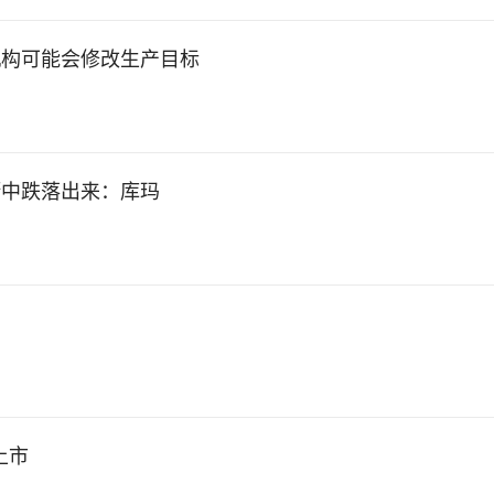
机构可能会修改生产目标
橱中跌落出来：库玛
上市