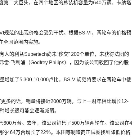
p的印度第二大巨头，在四个地区的总装机容量为640万辆。卡纳塔
。
VI规范的出现价格会受到干扰。根据BS-VI，两轮车的价格预
始在全国范围内实施。
的利益Supertech尚未“移交” 200个单位，未获得法团的
弗雷·飞利浦（Godfrey Philips），因为该公司驳回了他的股
增加了5,300-10,000卢比。BS-VI规范将要求在两轮车中使
多的话，销量将接近2000万辆，与上一财年相比增长12-
，这种增长很可能会逐渐减弱。
售600万台。去年，该公司销售了500万辆两轮车。该公司在4
期的464万台增长了22％。本田等制造商正试图找到降低价格