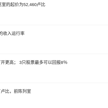
览室的起价为52,460卢比
卢比的收入运行率
的可能会打开更高； 3只股票最多可以回报8％
0.1万卢比，前陈列室