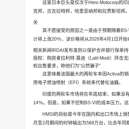
这家日本巨头是仅次于Hero Motocor
克邦，古吉拉特邦，哈里亚纳邦和拉贾斯坦邦
关
其不愿接受的原因之一是由于预期随着BS-
计将上涨20％，该价格将从2020年4月1日开
相关新闻IRDAI发布准则以保护合并银行保单持有人
授权：购房者拉利特·莫迪（Lalit Modi）抨击戈
权出售要求，称他们为“公然骗子”
这意味着该国最大的两轮车本田Activa的销量
用电子燃油喷射（EFI）系统来代替化油器。
印度的两轮车市场将在年底结束，如果没有更
14％。但是，如果不控制BS-VI的成本压力
HMSI的目标是今年在国内和出口市场上销
月至2月期间的时钟输出为568万台，比去年同