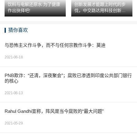
饮料与电解还原水 为了健康
创新发展才能跟上时代的步
作出抉择吧!
伐，中交路达用科技创新造
就辉煌
猜你喜欢
与恐怖主义作斗争，而不与任何宗教作斗争：莫迪
2021-06-18
PNB欺诈：“还清，深夜聚会”；腐败已渗透到印度公共部门银行
的核心
2021-06-13
Rahul Gandhi宣称，阵风是当今腐败的“最大问题”
2021-05-29