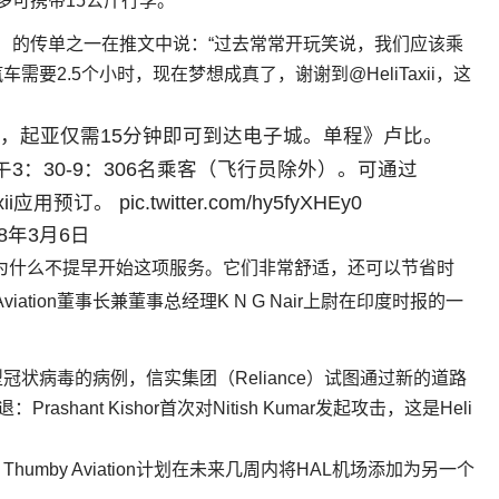
多可携带15公斤行李。
ota）的传单之一在推文中说：“过去常常开玩笑说，我们应该乘
要2.5个小时，现在梦想成真了，谢谢到@HeliTaxii，这
车服务，起亚仅需15分钟即可到达电子城。单程》卢比。
0和下午3：30-9：306名乘客（飞行员除外）。可通过
ii应用预订。 pic.twitter.com/hy5fyXHEy0
2018年3月6日
为什么不提早开始这项服务。它们非常舒适，还可以节省时
iation董事长兼董事总经理K N G Nair上尉在印度时报的一
状病毒的病例，信实集团（Reliance）试图通过新的道路
hant Kishor首次对Nitish Kumar发起攻击，这是Heli
mby Aviation计划在未来几周内将HAL机场添加为另一个