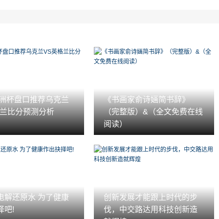
1欧洲杯盘口推荐乌克兰
《书画家俞诗婳简书辞》
格兰比分预测分析
（完整版）&（全文免费在线
阅读）
电解还原水 为了健康
创新发展才能跟上时代的步
择吧!
伐，中交路达用科技创新造