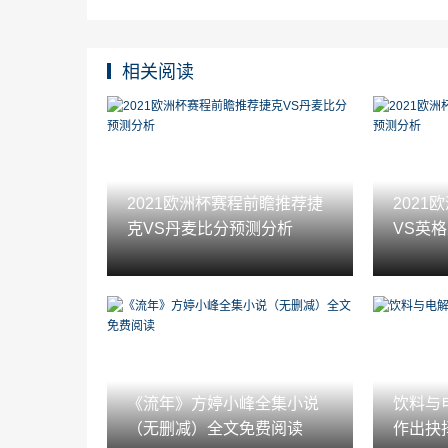
相关阅读
2021欧洲杯赛程前瞻推荐捷
202
克VS丹麦比分预测分析
VS英
《流年》方婷小峰全集小说
饮料与
（无删减）全文免费阅读
作出抉