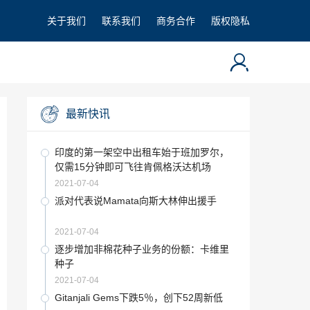
关于我们
联系我们
商务合作
版权隐私
最新快讯
印度的第一架空中出租车始于班加罗尔，
仅需15分钟即可飞往肯佩格沃达机场
2021-07-04
派对代表说Mamata向斯大林伸出援手
2021-07-04
逐步增加非棉花种子业务的份额：卡维里
种子
2021-07-04
Gitanjali Gems下跌5％，创下52周新低