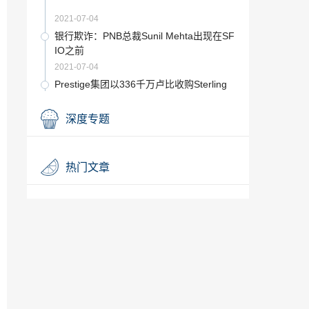
2021-07-04
银行欺诈：PNB总裁Sunil Mehta出现在SF
IO之前
2021-07-04
Prestige集团以336千万卢比收购Sterling
Urban Infraprojects 80％的股份
2021-07-04
深度专题
PM Modi govt应对Rafale交易持清醒态
度：西塔拉姆·叶丘里（Sitaram Yechur
y）
2021-07-04
热门文章
Biplab Deb将于3月9日作为新的Tripura C
M宣誓就职
2021-07-04
董事会考虑中期股息时，Vedanta上涨2％
2021-07-04
班加罗尔可能会失去向海得拉巴出租办公
室的市场份额：报告
2021-07-04