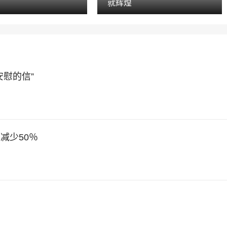
就辉煌
慰的信”
减少50％