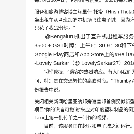
每人4,130卢比，包括所有税费。该公司每人最
服务和旅游博客博主赫里什·托塔（Hrish Th
坐出租车从＃班加罗尔机场飞往电子城，因为汽车需
只花了我12分钟。”
@Bengaluru推出了直升机出租
3500 + GST时隙：上午6：30-9：3
Google Play商店和App Store上的#HeliTax
-Lovely Sarkar（@ LovelySarkar27）
“我们收到了乘客的热烈响应。有人问我们
间，特别是在交通繁忙的高峰时段。” Thumby Av
份报告中说。
关闭相关新闻哈里亚纳邦旁遮普邦首例疑似新型冠
项目“你的谎言可撒谎”来应对印度塑料制品的倒退：Pras
Taxii上第一批传单之一制作的视频。
目前，该服务正在起亚和电子城之间运行。Thu