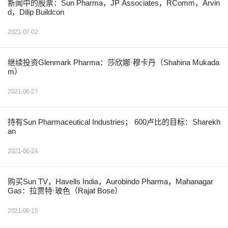
新闻中的股票：Sun Pharma，JP Associates，RComm，Arvin
d，Dilip Buildcon
2021-07-02
继续投资Glenmark Pharma：莎欣娜·穆卡丹（Shahina Mukada
m）
2021-06-27
持有Sun Pharmaceutical Industries； 600卢比的目标：Sharekh
an
2021-06-24
购买Sun TV，Havells India，Aurobindo Pharma，Mahanagar
Gas：拉贾特·玻色（Rajat Bose）
2021-06-15