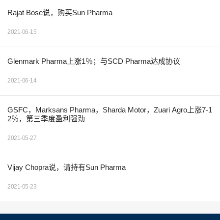
Rajat Bose说，购买Sun Pharma
2021-06-15
Glenmark Pharma上涨1％；与SCD Pharma达成协议
2021-06-14
GSFC，Marksans Pharma，Sharda Motor，Zuari Agro上涨7-1
2％，第三季度盈利强劲
2021-05-27
Vijay Chopra说，请持有Sun Pharma
2021-05-23