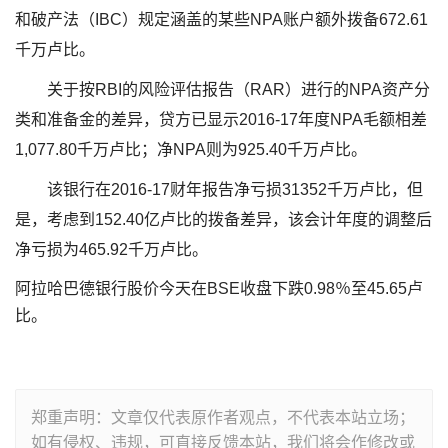
和破产法（IBC）规定涵盖的某些NPA账户额外拨备672.61
千万卢比。
关于按RBI的风险评估报告（RAR）进行的NPA资产分
类和准备金的差异，贷方已显示2016-17年度NPA毛额相差
1,077.80千万卢比；净NPA则为925.40千万卢比。
该银行在2016-17财年报告净亏损31352千万卢比，但
是，考虑到152.40亿卢比的拨备差异，该会计年度的调整后
净亏损为465.92千万卢比。
阿拉哈巴德银行股价今天在BSE收盘下跌0.98％至45.65卢
比。
郑重声明：文章仅代表原作者观点，不代表本站立场；
如有侵权、违规，可直接反馈本站，我们将会作修改或