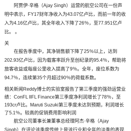
阿贾伊·辛格（Ajay Singh）运营的航空公司在一份声
明中表示，FY17财年净收入为43.07亿卢比，而前一年的收
入为4.16亿卢比，其全年收入下降了26％，至77.951亿卢
比。 。
关
在报告季度中，其净销售额下降了25％以上，达到
202.93亿卢比，因为载客率跃升至创纪录的95.4％，帮助将
旅客收益或每座公里收入提高了9％。全年，座位系数为
94.7％，连续第35个月超过90％的荷载系数。
相关新闻Reddy博士的实验室报告了第三季度的强劲运营业
绩：ConFL IIFL Finance第三季度净利润增长了78％，至
193cr卢比。Maruti Suzuki第三季度未达到预期，利润增长
了5.1％。较高的促销费用影响利润
航空公司董事长兼董事总经理阿杰·辛格（Ajay
Singh）在评论该季度传统上是该行业和全年的淡季的表现