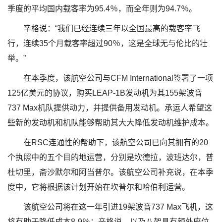
季度的平均国内载客率为95.4％，而全年则为94.7％。
辛格说：“我们已经连续三年以全国最高的载客率飞
行，连续35个月载客率超过90％，这是全球无与伦比的壮
举。”
在本季度，该航空公司与CFM International签署了一项
125亿美元的协议，购买LEAP-1B发动机为其155架波音
737 Max机队提供动力，并提供备用发动机。承运人希望这
些新的发动机和机队能够帮助其大大降低发动机维护成本。
在RSC连通性的帮助下，该航空公司已向其拥有的20
个执照中的五个目的地运营，分别是坎德拉，波班达尔，普
杜切里，斋沙默尔和阿当普尔。该航空公司补充说，在本季
度中，它将根据该计划开始在坎普尔和哈伯利运营。
该航空公司将在这一年引进19架波音737 Max飞机，这
将有助于降低成本8-9％；辛格说，以及八架具有额外座位