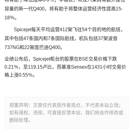
容量的新一代Q400，将有助于将整体运营经济性提高15-
18％。
Spicejet每天平均运营412架飞往54个目的地的航班，
其中包括47条国内和7条国际航线，机队包括37架波音
737NG和22架庞巴迪Q400。
业绩公布后，Spicejet柜台的股票在BSE交易价格下跌
0.21％，至119.15卢比，而基准Sensex在1431小时交易价
格上涨0.55％。
郑重声明：文章仅代表原作者观点，不代表本站立场；
如有侵权、违规，可直接反馈本站，我们将会作修改或
删除处理。