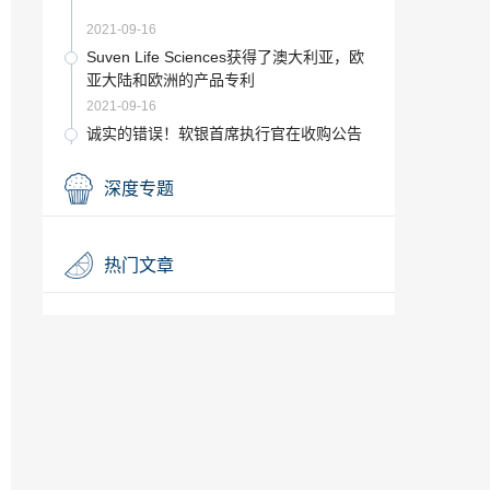
2021-09-16
Suven Life Sciences获得了澳大利亚，欧
亚大陆和欧洲的产品专利
2021-09-16
诚实的错误！软银首席执行官在收购公告
中击败了Flipkart沃尔玛
2021-09-16
深度专题
2018年Google Play大奖：Flipkart在9个
应用程序中宣布获胜
2021-09-16
热门文章
市场更新：资讯科技方面，以Hindalco的T
ech Mahindra为首的金属股表现突出； Si
ntex放大10％，HPCL，BPCL拖动
2021-09-16
Sintex Plastics的业务从KKR印度获得1,25
0千万卢比
2021-09-16
当心这5种情况可能会抵消健康保险的税收
优惠
2021-09-16