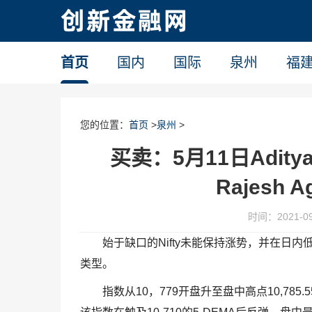
首页
国内
国际
泉州
福
您的位置：
首页
>
泉州
>
买卖：5月11日Aditya 
Rajesh 
时间：2021-09-
始于缺口的Nifty未能保持涨势，并在日
类型。
指数从10，779开盘升至盘中高点10,785.