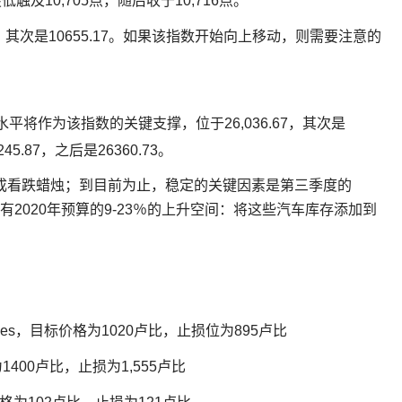
低触及10,705点，随后收于10,716点。
3，其次是10655.17。如果该指数开始向上移动，则需要注意的
的枢轴水平将作为该指数的关键支撑，位于26,036.67，其次是
5.87，之后是26360.73。
MA形成看跌蜡烛；到目前为止，稳定的关键因素是第三季度的
并具有2020年预算的9-23％的上升空间：将这些汽车库存添加到
logies，目标价格为1020卢比，止损位为895卢比
1400卢比，止损为1,555卢比