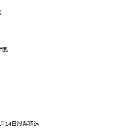
票
罚款
al的5月14日股票精选