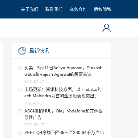
关于我们
联系我们
商务合作
版权隐私
最新快讯
买卖：5月11日Aditya Agarwal，Prakash
Gaba和Rajesh Agarwal的股票首选
2021-09-17
市场更新：资讯科技方面，以Hindalco的T
ech Mahindra为首的金属股表现突出； Si
ntex放大10％，HPCL，BPCL拖动
2021-09-17
ASCI撤销HUL，Ola，Vodafone和其他误
导性广告
2021-09-17
ZEEL Q4净额下降85％至230.64千万卢比