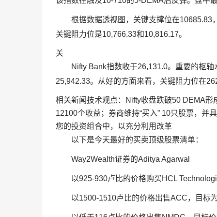
该指数在触及10-710的5-DEMA后反弹。盘中最
根据数据透视图，关键支撑位在10685.8
关键阻力位是10,766.33和10,816.17。
关
Nifty Bank指数收于26,131.0。重要
25,942.33。从好的方面来看，关键阻力位在2624
相关新闻技术观点：Nifty收盘跌破50 DE
12100个收益；券商维持“买入” 10只股票，
您的投资组合中，以充分利用改革
以下是今天最好的买卖顶级股票清单：
Way2Wealth证券的Aditya Agarwal
以925-930卢比的价格购买HCL Techno
以1500-1510卢比的价格出售ACC，目标为