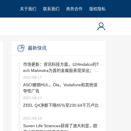
关于我们
联系我们
商务合作
版权隐私
最新快讯
市场更新：资讯科技方面，以Hindalco的T
ech Mahindra为首的金属股表现突出； Si
ntex放大10％，HPCL，BPCL拖动
2021-09-17
ASCI撤销HUL，Ola，Vodafone和其他误
导性广告
2021-09-17
ZEEL Q4净额下降85％至230.64千万卢比
2021-09-16
Suven Life Sciences获得了澳大利亚，欧