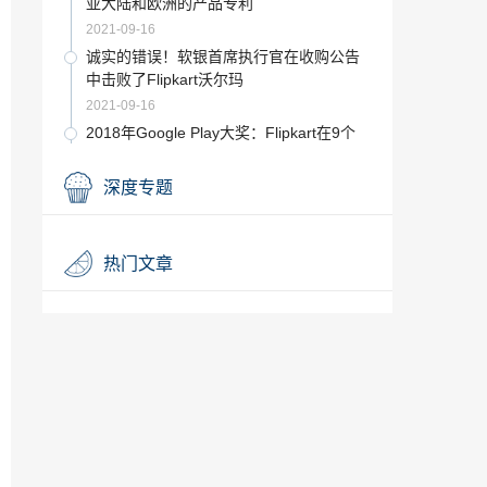
亚大陆和欧洲的产品专利
2021-09-16
诚实的错误！软银首席执行官在收购公告
中击败了Flipkart沃尔玛
2021-09-16
2018年Google Play大奖：Flipkart在9个
应用程序中宣布获胜
2021-09-16
深度专题
市场更新：资讯科技方面，以Hindalco的T
ech Mahindra为首的金属股表现突出； Si
ntex放大10％，HPCL，BPCL拖动
2021-09-16
热门文章
Sintex Plastics的业务从KKR印度获得1,25
0千万卢比
2021-09-16
当心这5种情况可能会抵消健康保险的税收
优惠
2021-09-16
Ambit Capital看好农村消费行为，私人银
行
2021-09-16