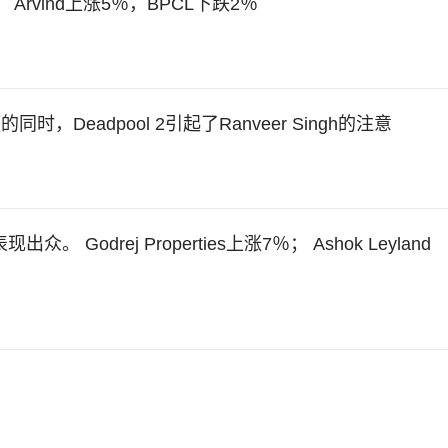
Arvind上涨5％，BPCL下跌2％
eadpool 2引起了Ranveer Singh的注意
众。 Godrej Properties上涨7％； Ashok Leyland