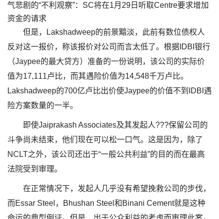
气悲剧的“不利观察”：SC将在1月29日听取Centre要求增加
资金的请求
但是，Lakshadweep的前景黯淡，此前有数位债权人
反对这一报价，称该报价对公司而言太低了。根据IDBI银行
（Jaypee的最大贷方）准备的一份说明，该公司的实际价
值为17,111卢比，而其遇险价值为14,548千万卢比。
Lakshadweep的700亿卢比出价使Jaypee的价值不到IDBI遇
险方案数量的一半。
即使Jaiprakash Associates及其发起人???保留公司的
斗争尚未结束，他们现在可以松一口气。这是因为，除了
NCLT之外，该公司还出于“一般公共利益”的目的而在最高
法院受到审理。
在正常情况下，发起人几乎没有希望挽救公司的步伐，
而Essar Steel，Bhushan Steel和Binani Cement就是这种
命运的典型例证。但是，出于公众利益的考虑而审理此案。