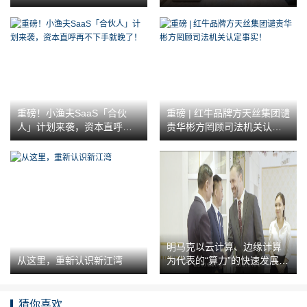
重磅！小渔夫SaaS「合伙
重磅 | 红牛品牌方天丝集团谴
人」计划来袭，资本直呼再
责华彬方罔顾司法机关认定
不下手就晚了！
事实！
明马克以云计算、边缘计算
从这里，重新认识新江湾
为代表的“算力”的快速发展，
这是有力保障
猜你喜欢