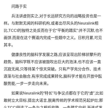
问路于实
兵法讲虚则实之,对于长远研究方向的战略投资也是一
样。与默默无闻的科研机构,或者出尽风头的Neuralink相
比,TCCI的独特之处反而在于它“平衡的踏实”:并不沉默,也不
画饼,而是在这个赛道内完成一些题中之义。日积月累,可见
其丰。
健康良性的脑科学发展之路,应该呈现出阶梯状攀升的
趋势。脑科学既不应该被鼓吹出巨大的泡沫,也不应该一直
沉寂无闻,只等待某个惊天突破。只有产学充分合作、技术
逐渐与社会融合,有序完成成果转化,脑科学才能在开放中酝
酿势能,一步一步走向未来。
如果说Neuralink的“特长”与争议点都在于它的“虚”,比如
敢树立大目标,提出大诺言,脱离传统的学术规范另起炉灶;那
么TCCI则走了一条与之相反的路。一条踏实向前,渐进式发