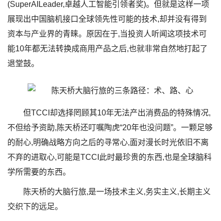
(SuperAILeader,卓越人工智能引领者奖)。但就是这样一项
展现出中国脑机接口全球领先性可能的技术,却并没有得到
资本与产业界的青睐。原因在于,当投资人听闻这项技术可
能10年都无法转换成商用产品之后,也就非常自然地打起了
退堂鼓。
但TCCI却选择罔顾其10年无法产出消费品的特殊情况,
不但给予资助,陈天桥还叮嘱陶虎“20年也没问题”。一颗足够
的耐心,明确战略方向之后的寻常心,面对漫长时光依旧不离
不弃的进取心,可能是TCCI此时最珍贵的东西,也是全球脑科
学所需要的东西。
陈天桥的大脑行旅,是一场技术主义,务实主义,长期主义
交织下的远足。