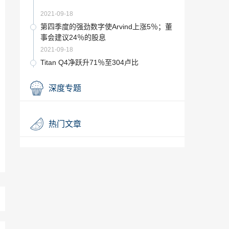
2021-09-18
第四季度的强劲数字使Arvind上涨5％；董
事会建议24％的股息
2021-09-18
Titan Q4净跃升71％至304卢比
2021-09-18
深度专题
JSW Steel 4月份产量增长6％至14 LT
2021-09-18
热门文章
PC Jeweler批准回购股票
2021-09-18
Jio进入后付费市场后，Idea，Bharti Airtel
和RComm下跌4-13％
2021-09-18
蒙特卡洛向塞比提交550卢比的IPO论文
2021-09-18