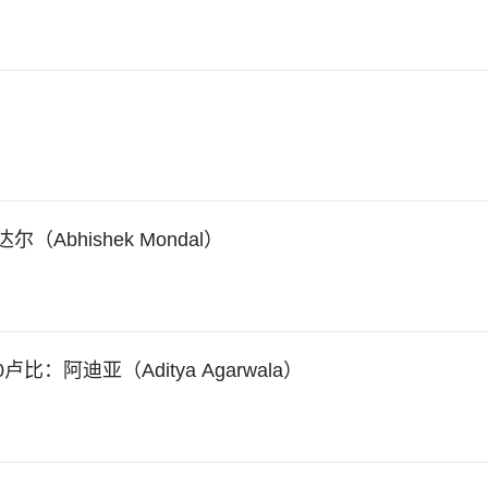
（Abhishek Mondal）
80卢比：阿迪亚（Aditya Agarwala）