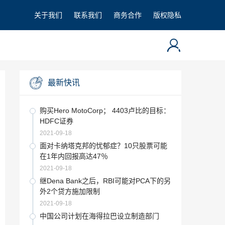
关于我们
联系我们
商务合作
版权隐私
最新快讯
购买Hero MotoCorp； 4403卢比的目标：
HDFC证券
2021-09-18
面对卡纳塔克邦的忧郁症？10只股票可能
在1年内回报高达47％
2021-09-18
继Dena Bank之后，RBI可能对PCA下的另
外2个贷方施加限制
2021-09-18
中国公司计划在海得拉巴设立制造部门