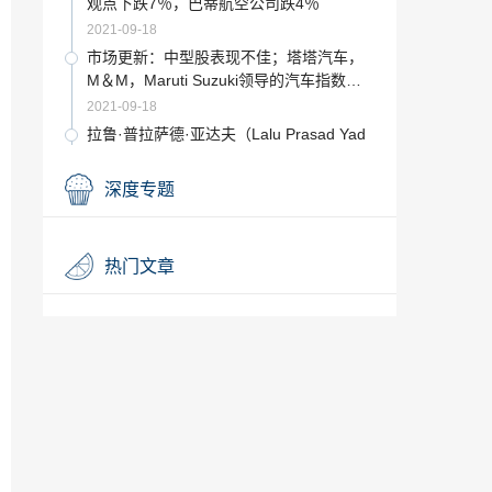
观点下跌7％，巴蒂航空公司跌4％
2021-09-18
市场更新：中型股表现不佳；塔塔汽车，
M＆M，Maruti Suzuki领导的汽车指数下
跌
2021-09-18
拉鲁·普拉萨德·亚达夫（Lalu Prasad Yad
av）参加了为期5天的假释，参加儿子Tej
Pratap的婚礼； Nitish Kumar也邀请了
2021-09-18
深度专题
结束本周高于10,780的出色表现是积极
的；购买Ambuja水泥
2021-09-18
热门文章
大步走Shasun上涨3％，因为公司同意将
澳大利亚业务与Apotex合并
2021-09-18
Dena Bank由于不良资产飙升，第四季度
净亏损扩大至1225卢比
2021-09-18
大步走Shasun上涨3％，因为公司同意将
澳大利亚业务与Apotex合并
2021-09-18