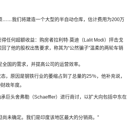
烦……我们将建造一个大型的半自动仓库，估计费用为200万
未获得任何超额收益：购房者拉利特·莫迪（Lalit Modi）抨击戈
前该公司驳回了他的股权出售要求，称其为“公然骗子”温柔的两轮车销
将满足全国的需求，并提高公司的运营效率。
态，原因是钢铁行业的萎缩占到了总量的25％，他补充说，
9财政年度。
头舍弗勒（Schaeffler）进行商讨，以扩大向包括中东在
但尚未确定。我们是印度该地区最大的分销商。”