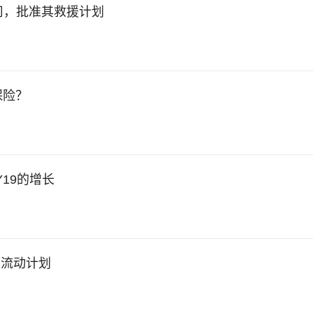
公司，批准其救援计划
保险？
Y19的增长
庭流动计划