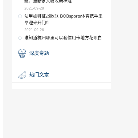
级，重新定义吸收新标准
2021-09-28
法甲雄狮征战欧联 BOBsports体育携手里
昂迎来开门红
2021-09-26
谁知道杭州哪里可以套信用卡地方花呗白
条变现
2021-09-23
深度专题
专访陈天桥：为何把钱投给甘坐冷板凳的A
I研究员
2021-09-22
热门文章
数字金融创新 推进绿色金融 助力乡村振兴
——广东华兴银行亮相第十届金交会
2021-09-18
沃尔玛与Flipkart达成交易后，Kishore Biy
ani希望将10％的股份出售给全球零售商
2021-09-18
安赛乐米塔尔聘请美国银行出售欧洲钢铁
资产
2021-09-18