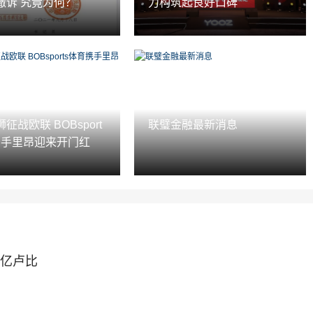
撤诉 究竟为何？
力构筑起良好口碑
征战欧联 BOBsport
联璧金融最新消息
携手里昂迎来开门红
8亿卢比