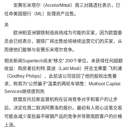
安赛乐米塔尔（ArcelorMittal）周三对路透社表示，已
任命美国银行（ML）处理资产出售。
关
欧洲和亚洲钢铁制造商将成为可能的买家，因为欧盟委
员会已经表示，钢铁厂将出售给将继续运营它们的买家，从
而使他们能够与安赛乐米塔尔竞争。
相关新闻Supertech尚未“移交” 200个单位，未获得任何超额
收益：购房者拉利特·莫迪（Lalit Modi）抨击戈弗雷·飞利浦
（Godfrey Philips），此前该公司驳回了他的股权出售要
求，称其为“公然骗子”温柔的两轮车销售：Muthoot Capital
Services继续感到热
欧盟反托拉斯监督机构在征询竞争对手和客户的让步
后，决定在周二取消阿赛洛的报价。最初有人担心这笔交易
可能会减少某些扁平碳钢产品的竞争并导致南欧客户的价格
上涨。