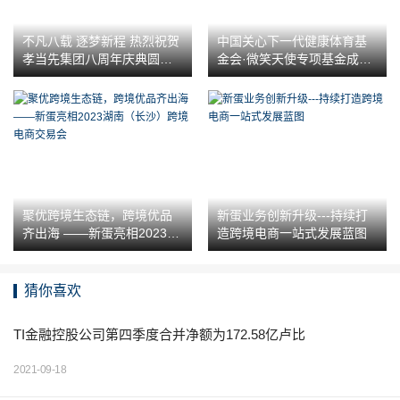
不凡八载 逐梦新程 热烈祝贺
中国关心下一代健康体育基
孝当先集团八周年庆典圆满
金会·微笑天使专项基金成功
落幕
启动，各界共襄盛举关注健
康发展
聚优跨境生态链，跨境优品
新蛋业务创新升级---持续打
齐出海 ——新蛋亮相2023湖
造跨境电商一站式发展蓝图
南（长沙）跨境电商交易会
猜你喜欢
TI金融控股公司第四季度合并净额为172.58亿卢比
2021-09-18