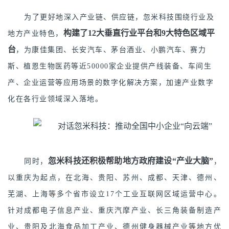
为了更好地深入产业链、供应链，忽米科技围绕行业及
构建了12大垂直行业平台和9大特色区域平
地方产业特色，
台
，为康佳集团、长安汽车、茅台酒业、小鹏汽车、赛力
斯、植恩生物医药等近50000家企业提供产线装备、车间生
产、企业运营等应用场景的数字化解决方案，加速产业数字
化在各行业领域深入落地。
忽米科技还积极帮助地方政府建设“产业大脑”
同时，
，
以重庆为起点，在北海、贵阳、苏州、成都、天津、德州、
芜湖、上海等多个省市设立17个工业互联网区域运营中心。
针对成都电子信息产业、重庆汽摩产业、长三角装备制造产
业、贵阳及北海食品加工产业、德州健身器械产业等地方优