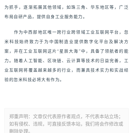
为抓手，逐渐拓展其他领域，如珠三角、华东地区等，广泛
布局自研产品，提供自身工业服务能力。
作为中西部地区唯一跨行业跨领域工业互联网平台，忽
米科技始终致力于为中国制造业提供数字化平台及解决方
案，并在工业互联网这片“星辰大海”中，具备了领航者的能
力。随着人工智能、区块链、云计算等技术的日益完善，工
业互联网将覆盖越来越多的行业，而兼具技术实力和实战经
验的忽米科技必将大有作为。
郑重声明：文章仅代表原作者观点，不代表本站立场；
如有侵权、违规，可直接反馈本站，我们将会作修改或
删除处理。