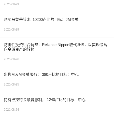
2021-08-29
购买马鲁蒂铃木; 10200卢比的目标：JM金融
2021-08-29
防御性投资组合调整：Reliance Nippon取代JHS，以实现储蓄
向金融资产的转移
2021-08-26
出售M＆M金融服务； 380卢比的目标：中心
2021-08-25
持有巴拉特金融普惠制； 1240卢比的目标：中心
2021-08-24