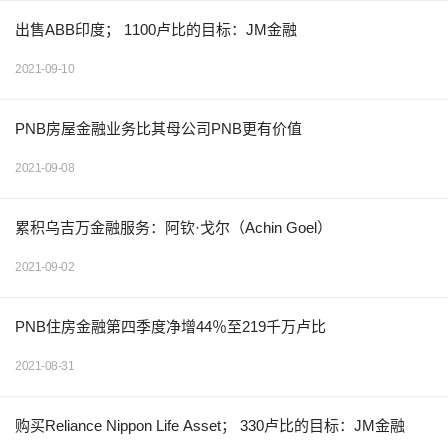
出售ABB印度； 1100卢比的目标：JM金融
2021-09-10
PNB房屋金融业务比其母公司PNB更有价值
2021-09-08
累积乌吉万金融服务：阿钦·戈尔（Achin Goel）
2021-09-02
PNB住房金融第四季度净增44％至219千万卢比
2021-08-31
购买Reliance Nippon Life Asset； 330卢比的目标：JM金融