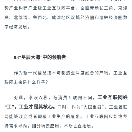
势产业构建产业级工业互联网平台，全面带动长三角、京津
冀、北部湾、鲁西北、成渝地区双城经济圈和渝黔经济圈数
字经济发展。
03
“星辰大海”中的领航者
作为新一代信息技术与制造业深度融合的产物，工业互
联网未来是什么样子？
工业互联网姓
对此，李泯汉称，与消费互联网不同，
“工”，工业才是其核心。
同时，作为“大国重器”，工业互联
网能够改变或者颠覆工业生产的景象。工业互联网应始终坚
持需求导向，细分场景应用，不断垂直拓展。