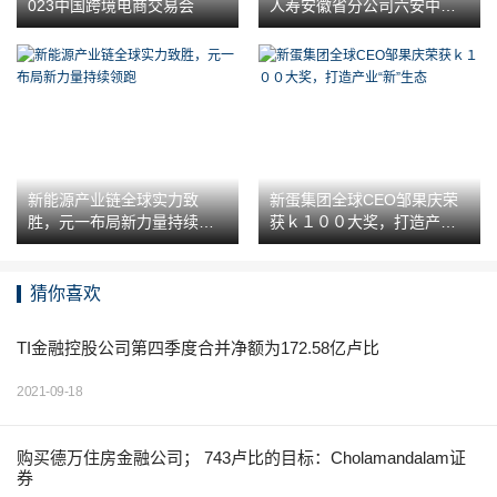
023中国跨境电商交易会
人寿安徽省分公司六安中心
支公司开展新市民金融知识
宣传活动
新能源产业链全球实力致
新蛋集团全球CEO邹果庆荣
胜，元一布局新力量持续领
获ｋ１００大奖，打造产业
跑
“新”生态
猜你喜欢
TI金融控股公司第四季度合并净额为172.58亿卢比
2021-09-18
购买德万住房金融公司； 743卢比的目标：Cholamandalam证
券