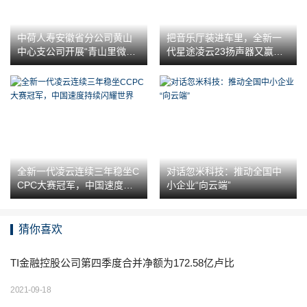
中荷人寿安徽省分公司黄山
把音乐厅装进车里，全新一
中心支公司开展“青山里微课”
代星途凌云23扬声器又赢麻
反洗钱进乡村宣传活动
了
全新一代凌云连续三年稳坐C
对话忽米科技：推动全国中
CPC大赛冠军，中国速度持
小企业“向云端”
续闪耀世界
猜你喜欢
TI金融控股公司第四季度合并净额为172.58亿卢比
2021-09-18