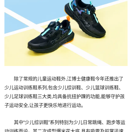
除了常规的儿童运动鞋外,江博士健康鞋今年还推出了
少儿运动训练鞋系列,包含少儿综训鞋、少儿篮球训练鞋、
少儿足球训练鞋三大类,均具备抗扭护踝的功能,能够守护孩
子运动安全,让孩子更快乐地进行运动。
其中“少儿综训鞋”系列特别为少儿日常跳绳、跑步等运
动训练而设。其二次成型爆米花大底,具有吸震及前掌迅速