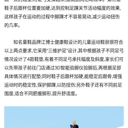
鞋子后跟杯位置要加硬,达到控制足踝关节活动幅度的效果,
这样孩子在运动的过程中脚踝才不容易晃动,减少运动扭伤
的几率。
知名童鞋品牌江博士健康鞋设计的儿童运动鞋就很符合
以上两点要求,它采用“三维护足”设计,其中根据孩子不同足弓
情况设计了4款鞋垫,有着不同足弓承托幅度及斜度,家长们可
以先带孩子前往门店通过3D智能验脚仪验脚后,再根据足部
具体情况进行配垫;同时鞋子后跟杯加硬,能稳定后跟骨,增强
运动时的稳定性,保护脚踝,以防扭伤;另外鞋子还有不同前足
围度,适合不同肥瘦脚形,提升舒适度。