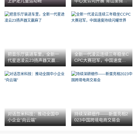
上护足儿童运动鞋
中心支公司开展“青山里微课”
反洗钱进乡村宣传活动
把音乐厅装进车里，全新一
全新一代凌云连续三年稳坐C
代星途凌云23扬声器又赢麻
CPC大赛冠军，中国速度持
了
续闪耀世界
对话忽米科技：推动全国中
持续深耕细作——新蛋亮相2
小企业“向云端”
023中国跨境电商交易会