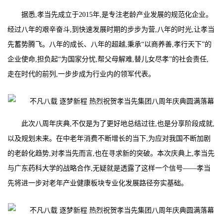
据悉,孝当先成立于2015年,是专注老龄产业发展的规范化企业。
经过八年的艰辛奋斗,到快速发展时期的步步为营,八年的时光,让孝当
先蓄势腾飞。八年的成长、八年的超越,秉承“以商养善,孝行天下”的
企业使命,担负起“为国家分忧,帮父母解难,替儿女尽孝”的社会责任,
走在时代的前列,一步步成为行业内的领军代表。
此次八周年庆典,不仅是为了更好地总结过往,也是分享阶段成就,
以及规划未来。在中老年消费不断增长的当下,为应对我国不断加剧
的老龄化趋势,对孝当先而言,也在寻求新的突破。本次庆典上,孝当先
与广东药科大学的战略合作,无疑就是透露了这样一个信号——孝当
先将进一步对老年产业健康板块专业化发展路径夯实基础。