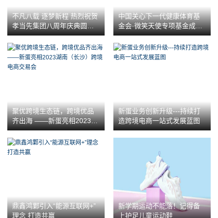
不凡八载 逐梦新程 热烈祝贺
中国关心下一代健康体育基
孝当先集团八周年庆典圆满
金会·微笑天使专项基金成功
落幕
启动，各界共襄盛举关注健
康发展
聚优跨境生态链，跨境优品
新蛋业务创新升级---持续打
齐出海 ——新蛋亮相2023湖
造跨境电商一站式发展蓝图
南（长沙）跨境电商交易会
鼎鑫鸿鄴引入“能源互联网+”
新学期运动不能落！记得备
理念 打造共赢
上护足儿童运动鞋