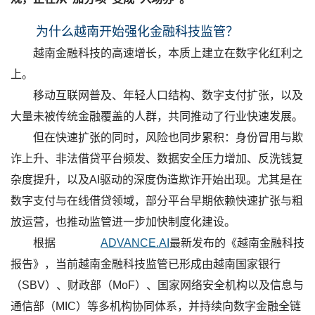
为什么越南开始强化金融科技监管？
越南金融科技的高速增长，本质上建立在数字化红利之
上。
移动互联网普及、年轻人口结构、数字支付扩张，以及
大量未被传统金融覆盖的人群，共同推动了行业快速发展。
但在快速扩张的同时，风险也同步累积：身份冒用与欺
诈上升、非法借贷平台频发、数据安全压力增加、反洗钱复
杂度提升，以及AI驱动的深度伪造欺诈开始出现。尤其是在
数字支付与在线借贷领域，部分平台早期依赖快速扩张与粗
放运营，也推动监管进一步加快制度化建设。
根据
ADVANCE.AI
最新发布的《越南金融科技
报告》，当前越南金融科技监管已形成由越南国家银行
（SBV）、财政部（MoF）、国家网络安全机构以及信息与
通信部（MIC）等多机构协同体系，并持续向数字金融全链