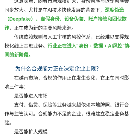
这意味着，随着市场规模扩大，身份风险与欺诈风险会
同步放大。尤其是在AI技术快速发展的背景下，
深度伪造
（Deepfake）、虚假身份、设备伪装、账户接管和团伙欺
诈
，正在成为新的主要风险来源。
传统依赖规则与人工审核的风控体系，已经难以支撑规
模化线上金融业务。
行业正在进入“身份 + 数据 + AI风控”协
同的新阶段。
为什么合规能力正在决定企业上限？
在越南市场，合规的作用正在发生变化，它正在同时影
响三件事：
是否能进入市场
支付、借贷、保险等业务越来越依赖本地牌照、银行合
作与监管认可。合规能力不足的企业，很难建立稳定业务基
础。
是否能扩大规模