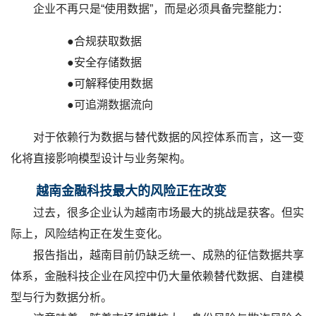
企业不再只是“使用数据”，而是必须具备完整能力：
●合规获取数据
●安全存储数据
●可解释使用数据
●可追溯数据流向
对于依赖行为数据与替代数据的风控体系而言，这一变
化将直接影响模型设计与业务架构。
越南金融科技最大的风险正在改变
过去，很多企业认为越南市场最大的挑战是获客。但实
际上，风险结构正在发生变化。
报告指出，越南目前仍缺乏统一、成熟的征信数据共享
体系，金融科技企业在风控中仍大量依赖替代数据、自建模
型与行为数据分析。