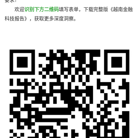
要求？
欢迎
识别下方二维码
填写表单，下载完整版《越南金融
科技报告》，获取更多深度洞察。