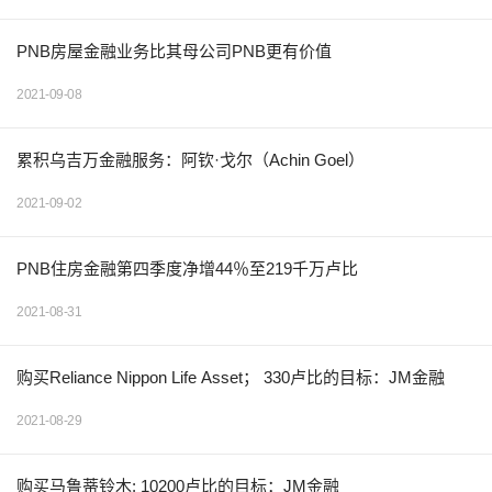
PNB房屋金融业务比其母公司PNB更有价值
2021-09-08
累积乌吉万金融服务：阿钦·戈尔（Achin Goel）
2021-09-02
PNB住房金融第四季度净增44％至219千万卢比
2021-08-31
购买Reliance Nippon Life Asset； 330卢比的目标：JM金融
2021-08-29
购买马鲁蒂铃木; 10200卢比的目标：JM金融