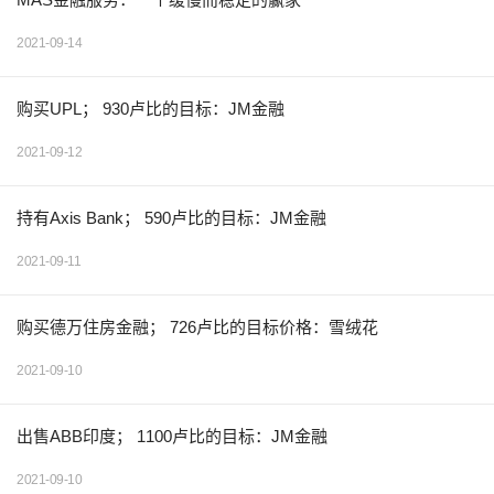
2021-09-14
购买UPL； 930卢比的目标：JM金融
2021-09-12
持有Axis Bank； 590卢比的目标：JM金融
2021-09-11
购买德万住房金融； 726卢比的目标价格：雪绒花
2021-09-10
出售ABB印度； 1100卢比的目标：JM金融
2021-09-10