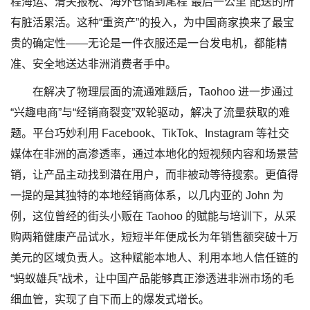
程海运、清关报税、海外仓储到尾程“最后一公里”配送的所
有脏活累活。这种“重资产”的投入，为中国商家换来了最宝
贵的确定性——无论是一件衣服还是一台发电机，都能精
准、安全地送达非洲消费者手中。
在解决了物理层面的流通难题后，Taohoo 进一步通过
“兴趣电商”与“经销商裂变”双轮驱动，解决了流量获取的难
题。平台巧妙利用 Facebook、TikTok、Instagram 等社交
媒体在非洲的高渗透率，通过本地化的短视频内容和场景营
销，让产品主动找到潜在用户，而非被动等待搜索。更值得
一提的是其独特的本地经销商体系，以几内亚的 John 为
例，这位曾经的街头小贩在 Taohoo 的赋能与培训下，从采
购两箱健康产品试水，短短半年便成长为年销售额突破十万
美元的区域负责人。这种赋能本地人、利用本地人信任链的
“蚂蚁雄兵”战术，让中国产品能够真正渗透进非洲市场的毛
细血管，实现了自下而上的爆发式增长。