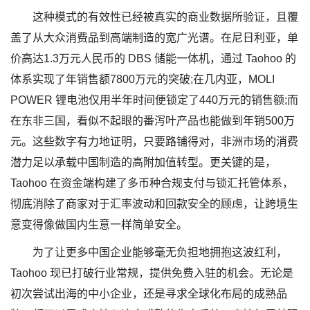
这种模式的有效性已经被真实的商业数据所验证，且覆
盖了从大众消费品到高端制造的宽广光谱。在尼日利亚，单
价高达1.3万元人民币的 DBS 储能一体机，通过 Taohoo 的
体系实现了年销售额7800万元的突破;在几内亚，MOLI
POWER 锂电池仅用半年时间便锁定了440万元的销售额;而
在东非三国，看似不起眼的番泻叶产品也能做到年销500万
元。这些数字有力地证明，只要路铺得对，非洲市场的消费
潜力足以承载中国制造的高附加值转型。更关键的是，
Taohoo 在资金端构建了多币种合规支付与锁汇托管体系，
彻底消除了商家对于汇率波动和回款安全的顾虑，让跨境生
意变得像做国内生意一样简单安全。
为了让更多中国企业能够毫无负担地拥抱这波红利，
Taohoo 现已打破行业常规，提供免费入驻的机会。无论是
初次尝试出海的中小企业，还是寻求全球化布局的成熟品