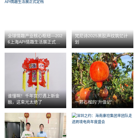
全球情趣产业核心枢纽—202
梵尼诗2025黑胶声纹筑忆计
6上海API情趣生活展正式定
划
档
谁懂啊！千年宫灯遇上新金
融，这束光太绝了
一颗石榴的“升值记”