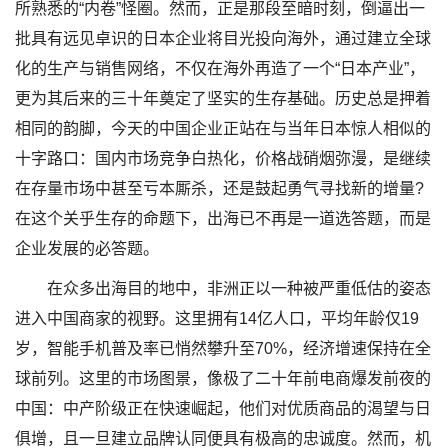
所熟悉的“内卷”怪圈。然而，正是那段至暗时刻，倒逼出一
批具有远见卓识的日本企业将目光投向海外，通过建立全球
化的生产与销售网络，不仅在海外再造了一个“日本产业”，
更为其后来的三十年奠定了坚实的生存基础。历史总是押着
相同的韵脚，今天的中国企业正站在与当年日本惊人相似的
十字路口：国内市场竞争白热化，价格战硝烟弥漫，是继续
在存量市场中甚至亏本厮杀，还是鼓起勇气寻找新的增量?
在这个关乎生存的命题下，出海已不再是一道选答题，而是
企业发展的必答题。
在众多出海目的地中，非洲正以一种被严重低估的姿态
进入中国商家的视野。这里拥有14亿人口，平均年龄仅19
岁，智能手机普及率已悄然攀升至70%，经济增速保持在全
球前列。这里的市场图景，像极了二十年前电商爆发前夜的
中国：中产阶级正在快速崛起，他们对优质商品的渴望与日
俱增，且一旦建立品牌认同便具有极高的忠诚度。然而，机