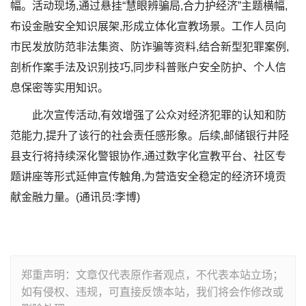
幅。活动现场,通过悬挂“慧眼辨骗局,合力护经济”主题横幅,
布设金融安全知识展架,形成立体化宣教场景。工作人员向
市民发放防范非法集资、防诈骗等资料,结合新型犯罪案例,
剖析作案手法及识别技巧,同步科普账户安全防护、个人信
息保密等实用知识。
此次宣传活动,有效增强了公众对经济犯罪的认知和防
范能力,提升了该行的社会责任感形象。后续,邮储银行井陉
县支行将持续深化警银协作,通过数字化宣教平台、社区专
题讲座等形式延伸宣传触角,为营造安全稳定的经济环境贡
献金融力量。(通讯员:李博)
郑重声明：文章仅代表原作者观点，不代表本站立场；
如有侵权、违规，可直接反馈本站，我们将会作修改或