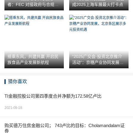
者：FEC 对接政府与合规的
成2025上海车展最火打卡点
探索路径
搭乘东风，共建共赢 开启民
“2025广交会·投资北京推介
族食品产业发展新航程
活动”：京穗产业协同发展，
北京各区展示多元投资机遇
猜你喜欢
TI金融控股公司第四季度合并净额为172.58亿卢比
2021-09-18
购买德万住房金融公司； 743卢比的目标：Cholamandalam证
券