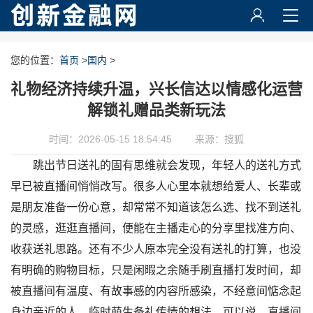
您的位置：
首页
>
国内
>
礼物经济持续升温，兴长信达以情感化运营
解锁礼赠品类新玩法
时间：2026-05-15 18:54:45
来源：搜狐
跳出节日送礼的固有思维就会发现，年轻人的送礼方式
早已被直播间悄悄改写。很多人心里本就想给爱人、长辈或
是朋友准备一份心意，却常常不知道该怎么选、找不到送礼
的灵感，逛逛直播间，便能在主播走心的分享里找准方向、
收获送礼思路。还有不少人原本完全没有送礼的打算，也没
有明确的购物目标，只是闲暇之余随手刷直播打发时间，却
被直播间有温度、有故事感的内容所感染，不经意间惦念起
身边亲近的人，临时萌生备礼传情的想法。可以说，直播间