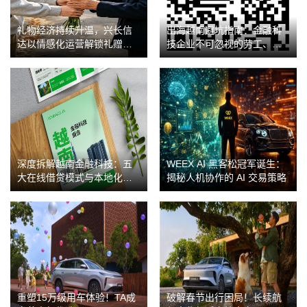
礼物经济持续升温，兴长信
出海越南避坑指南：金融科
达以情感化运营解锁礼赠品
技企业不可忽视的劳工、外
类新玩法
包与知识产权合规红线
深度拆解越南金融科技：五
WEEX AI 黑客松冠军诞生：
大在线借贷模式与本地化运
揭秘人机协作的 AI 交易策略
营的“避坑”指南
重塑15万级用车体验！TA成
破解春节出行困局！长续航