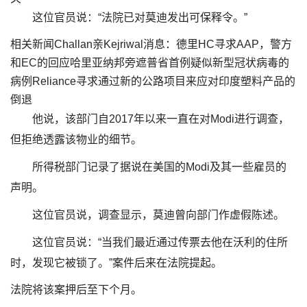
这位官员说：“法院已对莫迪发出可保释令。”
相关新闻Challan亲Kejriwal消息：德里HC寻求AAP，警方
和EC的回应哈里亚纳邦旁遮普省首例疑似新型冠状病毒的
病例Reliance寻求通过新的公路项目来应对印度塑料产品的
倒退
他说，该部门自2017年以来一直在对Modi进行调查，
但拒绝透露该物业的细节。
所得税部门记录了据说在美国的Modi及其一些雇员的
声明。
这位官员说，调查显示，莫迪曾向部门作虚假陈述。
这位官员说：“当我们最近通过传票去他在沃利的住所
时，发现它被锁了。”案件后来在法院提起。
法院将该案押后至下个月。