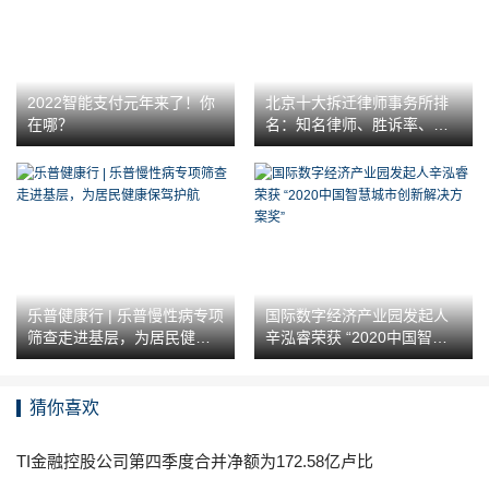
2022智能支付元年来了！你
北京十大拆迁律师事务所排
在哪？
名：知名律师、胜诉率、胜
诉案例
乐普健康行 | 乐普慢性病专项
国际数字经济产业园发起人
筛查走进基层，为居民健康
辛泓睿荣获 “2020中国智慧
保驾护航
城市创新解决方案奖”
猜你喜欢
TI金融控股公司第四季度合并净额为172.58亿卢比