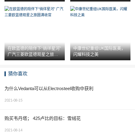
在欧蓝德的陪伴下“徜徉星河”
中康世纪重组UK国际医美，
广汽三菱欧蓝德观星之旅圆
闪耀科技之美
满收官
猜你喜欢
为什么Vedanta可以从Electrosteel收购中获利
2021-08-15
购买韦丹塔； 425卢比的目标：雪绒花
2021-08-14