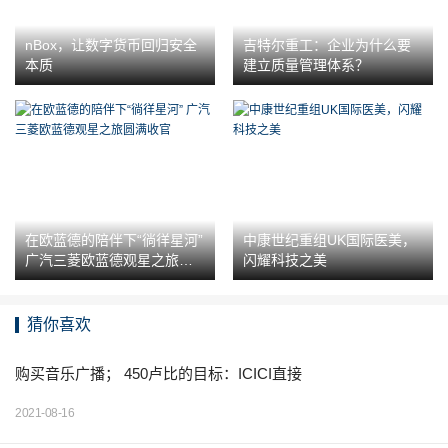
nBox，让数字货币回归安全
吉特尔重工：企业为什么要
本质
建立质量管理体系？
在欧蓝德的陪伴下“徜徉星河”
中康世纪重组UK国际医美，
广汽三菱欧蓝德观星之旅圆
闪耀科技之美
满收官
猜你喜欢
购买音乐广播； 450卢比的目标：ICICI直接
2021-08-16