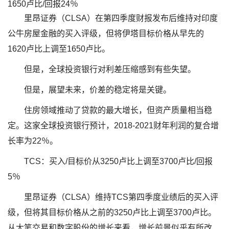
1650卢比/回报24％
里昂证券（CLSA）在第四季度财报发布后维持对印度
公牛房屋金融的买入评级，但将伊塔目标价格从早先的
1620卢比上调至1650卢比。
但是，全球投资银行对利差压缩感到有些失望。
但是，展望未来，价差的稳定将是关键。
住房领域推动了贷款的最大增长，但资产质量相当稳
定。这家全球投资银行预计，2018-2021财年利润的复合增
长率为22％。
TCS：买入/目标价从3250卢比上调至3700卢比/回报
5％
里昂证券（CLSA）维持TCS第四季度业绩后的买入评
级，但将其目标价格从之前的3250卢比上调至3700卢比。
从大笔交易和数字股份的增长来看，增长前景似乎有所改