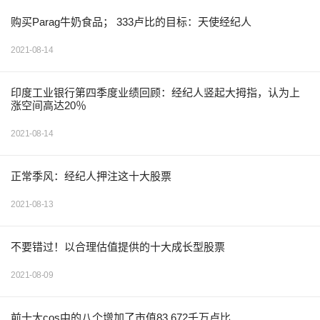
购买Parag牛奶食品； 333卢比的目标：天使经纪人
2021-08-14
印度工业银行第四季度业绩回顾：经纪人竖起大拇指，认为上
涨空间高达20％
2021-08-14
正常季风：经纪人押注这十大股票
2021-08-13
不要错过！以合理估值提供的十大成长型股票
2021-08-09
前十大cos中的八个增加了市值83,672千万卢比