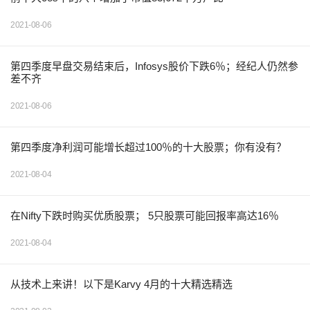
2021-08-06
第四季度早盘交易结束后，Infosys股价下跌6％；经纪人仍然参
差不齐
2021-08-06
第四季度净利润可能增长超过100％的十大股票；你有没有？
2021-08-04
在Nifty下跌时购买优质股票； 5只股票可能回报率高达16％
2021-08-04
从技术上来讲！以下是Karvy 4月的十大精选精选