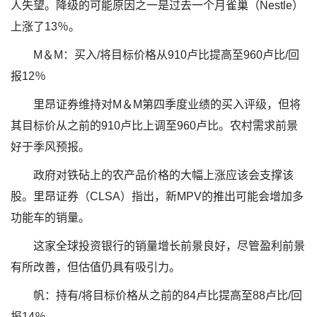
人失望。降级的可能原因之一是过去一个月雀巢（Nestle）
上涨了13％。
M＆M：买入/将目标价格从910卢比提高至960卢比/回
报12％
里昂证券维持对M＆M第四季度业绩的买入评级，但将
其目标价从之前的910卢比上调至960卢比。农村需求前景
好于季风预报。
政府对铁砧上的农产品价格的大幅上涨应该会支撑该
股。里昂证券（CLSA）指出，新MPV的推出可能会增加多
功能车的销量。
这家全球投资银行的销量增长前景良好，尽管盈利前景
有所改善，但估值仍具有吸引力。
帆：持有/将目标价格从之前的84卢比提高至88卢比/回
报14％