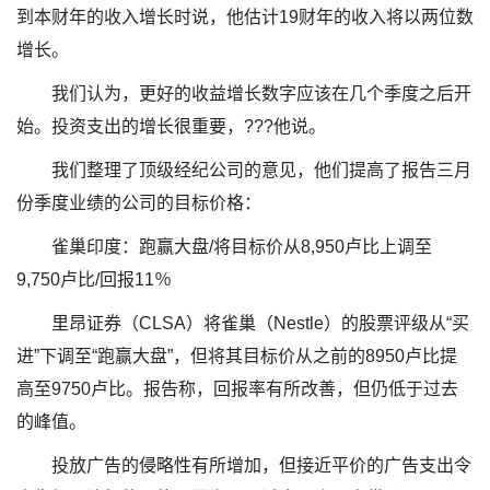
到本财年的收入增长时说，他估计19财年的收入将以两位数
增长。
我们认为，更好的收益增长数字应该在几个季度之后开
始。投资支出的增长很重要，???他说。
我们整理了顶级经纪公司的意见，他们提高了报告三月
份季度业绩的公司的目标价格：
雀巢印度：跑赢大盘/将目标价从8,950卢比上调至
9,750卢比/回报11％
里昂证券（CLSA）将雀巢（Nestle）的股票评级从“买
进”下调至“跑赢大盘”，但将其目标价从之前的8950卢比提
高至9750卢比。报告称，回报率有所改善，但仍低于过去
的峰值。
投放广告的侵略性有所增加，但接近平价的广告支出令