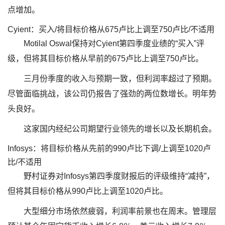
点增加。
Cyient：买入/将目标价格从675卢比上调至750卢比/不适用
Motilal Oswal保持对Cyient第四季度业绩的“买入”评
级，但将其目标价格从早前的675卢比上调至750卢比。
三月份季度的收入与预期一致，但利润率超过了预期。
尽管面临挑战，该公司仍报告了强劲的两位数增长。明年势
头良好。
这家国内经纪公司期望行业领先的增长以及长期机会。
Infosys：将目标价格从先前的990卢比下调/上调至1020卢
比/不适用
野村证券对Infosys第四季度财报后的评级维持“减持”，
但将其目标价格从990卢比上调至1020卢比。
大型细分市场依然疲弱，利润率前景也在周末。管理层