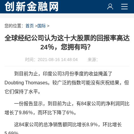
您的位置：
首页
>
国际
>
全球经纪公司认为这十大股票的回报率高达
24％，您拥有吗？
时间：2021-08-16 14:48:04
来源：
到目前为止，印度公司3月份季度的收益掩盖了
Doubting Thomases。较广泛的指数可能没有庆祝结果，但
它们保持了水平。
一份报告显示，到目前为止，有84家公司的净利润同比
增长了9.86％，而环比下降了6％。
这84家公司的总净销售额同比增长8.9％，环比增长
5.69％。