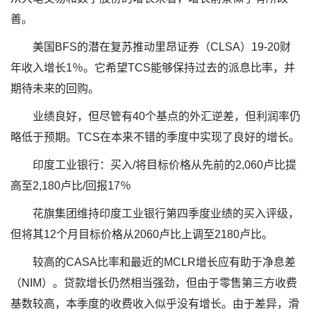
善。
美国BFS的潜在复苏推动里昂证券（CLSA）19-20财
年收入增长1％。它希望TCS能够保持过去的派息比率，并
期待未来的回购。
业绩良好，但尽管有40个基点的外汇逆差，但利润率仍
略低于预期。TCS在本来不错的季度中实现了良好的增长。
印度工业银行：买入/将目标价格从先前的2,060卢比提
高至2,180卢比/回报17％
花旗集团维持印度工业银行第四季度业绩的买入评级，
但将其12个月目标价格从2060卢比上调至2180卢比。
较高的CASA比率和最近的MCLR增长应有助于净息差
（NIM）。贷款增长仍然相当强劲，但由于零售第三方收费
基数较高，本季度的收费收入似乎没有增长。由于差异，滑