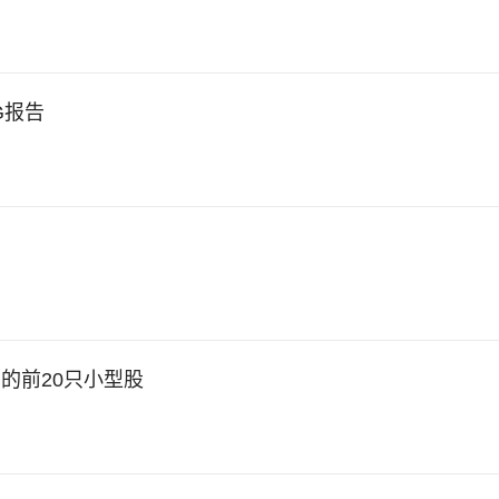
G报告
的前20只小型股