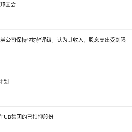
纳邦国会
对印度煤炭公司保持“减持”评级，认为其收入，股息支出受到限
计划
a）在UB集团的已扣押股份