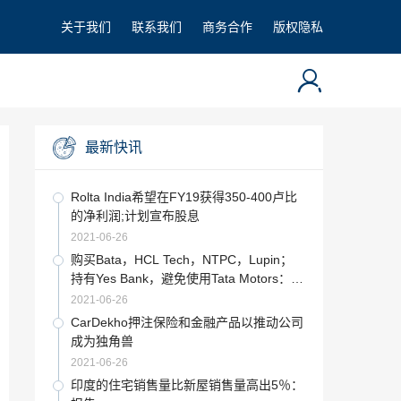
关于我们
联系我们
商务合作
版权隐私
最新快讯
Rolta India希望在FY19获得350-400卢比
的净利润;计划宣布股息
2021-06-26
购买Bata，HCL Tech，NTPC，Lupin；
持有Yes Bank，避免使用Tata Motors：苏
达山苏哈尼
2021-06-26
CarDekho押注保险和金融产品以推动公司
成为独角兽
2021-06-26
印度的住宅销售量比新屋销售量高出5％：