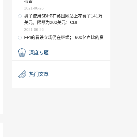
报告
2021-06-26
男子使用SBI卡在英国网站上花费了141万
美元，限额为200美元：CBI
2021-06-26
FPI的看跌立场仍在继续； 600亿卢比的资
金流出
2021-06-26
深度专题
市场更新：Nifty PSU银行跳升3％，大盘
再度呈绿色。安得拉银行（Inhra Ban
k），英国央行（BoI）上涨8％
2021-06-26
热门文章
力争在18财年实现8000公里的奖励目标：
南海
2021-06-26
GST理事会维持卷烟税率不变，ITC上涨
4％
2021-06-26
Nifty的强劲阻力位在10,460左右；近期可
返回5％的前5名股票
2021-06-26