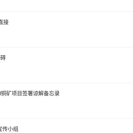
I直接
障碍
and铜矿项目签署谅解备忘录
宣传小组