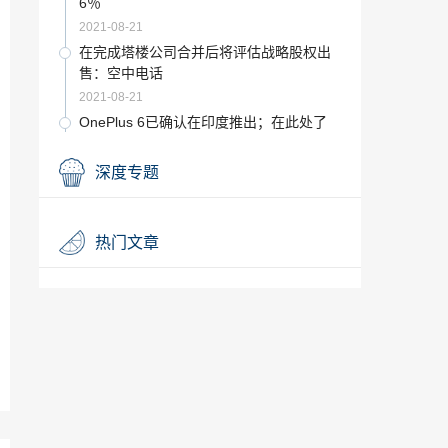
6％
2021-08-21
在完成塔楼公司合并后将评估战略股权出
售：空中电话
2021-08-21
OnePlus 6已确认在印度推出；在此处了
解日期，事件和其他详细信息
2021-08-21
深度专题
Raymond Q4净利润增长61％至54.38卢
比
2021-08-21
热门文章
华硕称印度将成为我们的三大智能手机市
场之一
2021-08-21
Nazara Technologies获得Sebi的IPO批准
2021-08-21
Amit Shah在那格浦尔会见RSS主管Moha
n Bhagwat
2021-08-21