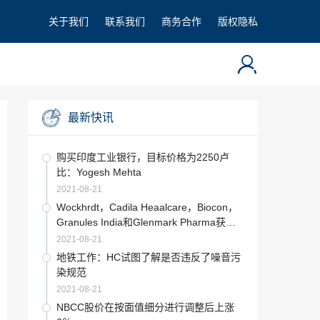
关于我们
联系我们
商务合作
版权隐私
最新快讯
购买印度工业银行，目标价格为2250卢
比：Yogesh Mehta
2021-08-21
Wockhrdt，Cadila Heaalcare，Biocon，
Granules India和Glenmark Pharma获得
占星术支持：萨蒂什·古普塔（Satish Gupt
2021-08-21
a）
地铁工作：HC试图了解是否违反了噪音污
染规范
2021-08-21
NBCC股价在按面值细分进行调整后上涨