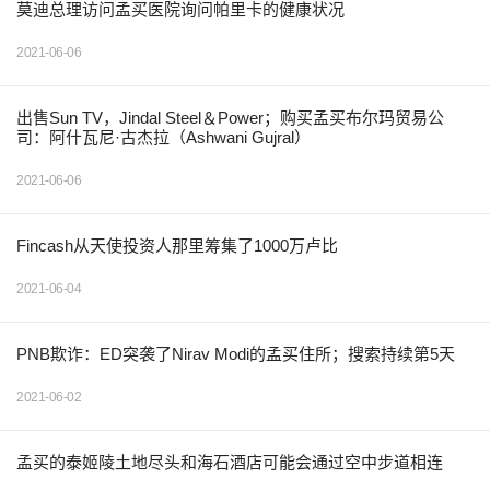
莫迪总理访问孟买医院询问帕里卡的健康状况
2021-06-06
出售Sun TV，Jindal Steel＆Power；购买孟买布尔玛贸易公
司：阿什瓦尼·古杰拉（Ashwani Gujral）
2021-06-06
Fincash从天使投资人那里筹集了1000万卢比
2021-06-04
PNB欺诈：ED突袭了Nirav Modi的孟买住所；搜索持续第5天
2021-06-02
孟买的泰姬陵土地尽头和海石酒店可能会通过空中步道相连