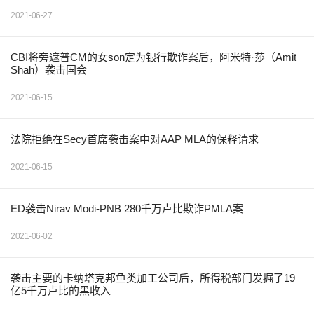
2021-06-27
CBI将旁遮普CM的女son定为银行欺诈案后，阿米特·莎（Amit
Shah）袭击国会
2021-06-15
法院拒绝在Secy首席袭击案中对AAP MLA的保释请求
2021-06-15
ED袭击Nirav Modi-PNB 280千万卢比欺诈PMLA案
2021-06-02
袭击主要的卡纳塔克邦鱼类加工公司后，所得税部门发掘了19
亿5千万卢比的黑收入