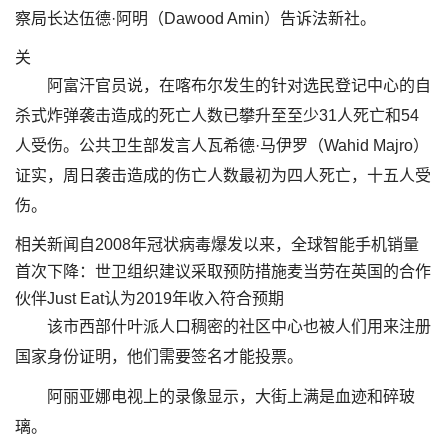
察局长达伍德·阿明（Dawood Amin）告诉法新社。
关
阿富汗官员说，在喀布尔发生的针对选民登记中心的自
杀式炸弹袭击造成的死亡人数已攀升至至少31人死亡和54
人受伤。公共卫生部发言人瓦希德·马伊罗（Wahid Majro）
证实，周日袭击造成的伤亡人数最初为四人死亡，十五人受
伤。
相关新闻自2008年冠状病毒爆发以来，全球智能手机销量
首次下降：世卫组织建议采取预防措施麦当劳在英国的合作
伙伴Just Eat认为2019年收入符合预期
该市西部什叶派人口稠密的社区中心也被人们用来注册
国家身份证明，他们需要签名才能投票。
阿丽亚娜电视上的录像显示，大街上满是血迹和碎玻
璃。