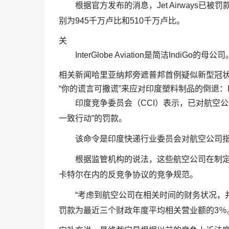
根据官方发布的消息，Jet Airways已被罚款39,
别为945千万卢比和510千万卢比。
关
InterGlobe Aviation是简洁IndiGo的母公司
相关新闻哈里亚纳邦旁遮普邦首例疑似新型冠状病
“你的谎言可撒谎”来应对印度塑料制品的倒退：Prasha
印度竞争委员会（CCI）表示，已对航空公
一致行动”的罚款。
该命令是印度快递行业委员会对航空公司
根据监管机构的说法，这些航空公司在制定
卡特尔在内的反竞争协议的竞争规范。
“考虑到航空公司在相关时间的财务状况，并
罚款为最近三个财政年度平均相关营业额的3％。