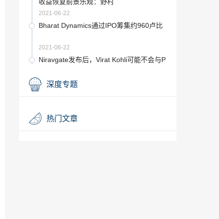
收益恢复前景乐观：野村
2021-06-22
Bharat Dynamics通过IPO筹集约960卢比
2021-06-22
Niravgate发布后，Virat Kohli可能不会与P
NB续签代言合同
2021-06-22
深度专题
Pepperfry从道富全球顾问公司筹集了250
千万卢比
2021-06-22
热门文章
联合碳化物悲剧：中心采取措施安全处置
危险废物
2021-06-22
REITs可以为印度的开发商和投资者打开机
遇之门
2021-06-22
希望看到IT人员收入增长20-25％：团队租
赁服务
2021-06-22