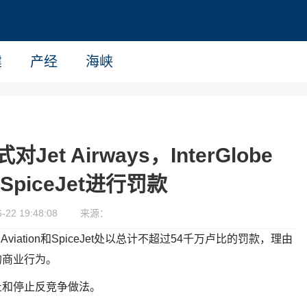
建
产经
海峡
t Airways，InterGlobe
n，SpiceJet进行罚款
22 19:48:08
来源：
obe Aviation和SpiceJet处以总计不超过54千万卢比的罚款，理由
的商业行为。
止和停止反竞争做法。