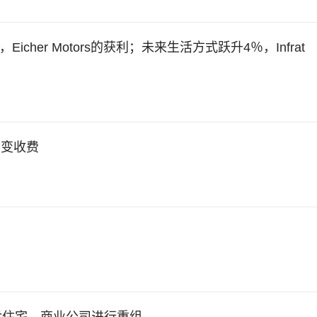
to，Eicher Motors的获利；未来生活方式跃升4％，Infrat
可变收费
虑考虑对住宅，商业公司进行重组