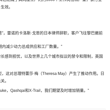
月生效。
。
意”，雷诺的卡洛斯·戈恩的日本律师辞职，客户飞往黎巴嫩前
期内减少动力总成供应和工厂数量。”
增长感到担忧，以及世界上几个城市拟议的禁令和限制，英国
，这对总理特蕾莎·梅（Theresa May）产生了推动作用。日
无关。
，Qashqai和X-Trail，我们期望及时增加销量。”