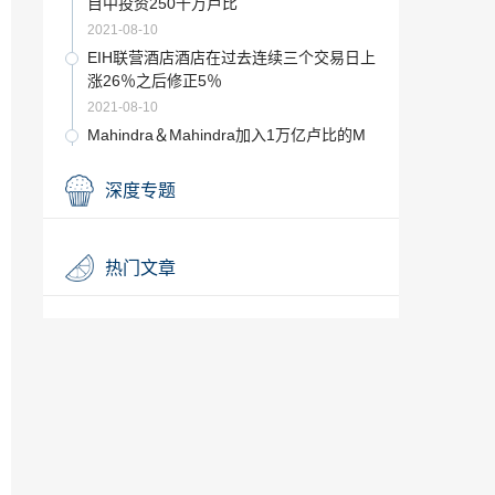
目中投资250千万卢比
2021-08-10
EIH联营酒店酒店在过去连续三个交易日上
涨26％之后修正5％
2021-08-10
Mahindra＆Mahindra加入1万亿卢比的M
帽俱乐部
2021-08-10
深度专题
古尔冈-马内萨尔高速公路的改道：NGT在
哈里亚纳邦上花费了30,000卢比，因为没
有提交回复
2021-08-10
热门文章
亚马逊从美国开始国际购物
2021-08-10
持有塔塔海绵； 1130卢比的目标：中心
2021-08-10
SG Estates将在Ghaziabad的一个住房项
目中投资250千万卢比
2021-08-10