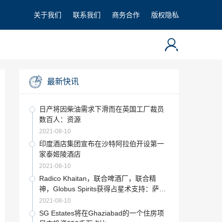
关于我们
联系我们
商务合作
版权隐私
最新快讯
日产将因柴油需求下滑而在英国工厂裁员
数百人：资源
2021-08-10
印度酒店集团宣布在沙特阿拉伯开设第一
家泰姬陵酒店
2021-08-10
Radico Khaitan，联合啤酒厂，联合精
神，Globus Spirits获得占星术支持：萨蒂
什·古普塔（Satish Gupta）
2021-08-10
SG Estates将在Ghaziabad的一个住房项