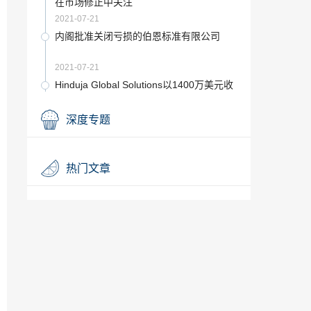
在市场修正中关注
2021-07-21
内阁批准关闭亏损的伯恩标准有限公司
2021-07-21
Hinduja Global Solutions以1400万美元收
购AxisPoint Health
2021-07-20
深度专题
Can Fin Homes下跌8％，因Canara银行
取消撤资计划
2021-07-20
热门文章
前飞行员将NCLT移交给针对AI的破产程序
2021-07-20
Suven Life从加拿大获得产品专利
2021-07-20
每周换行：为什么“首次全国抗结核药物耐
药性调查”使号角惊动
2021-07-20