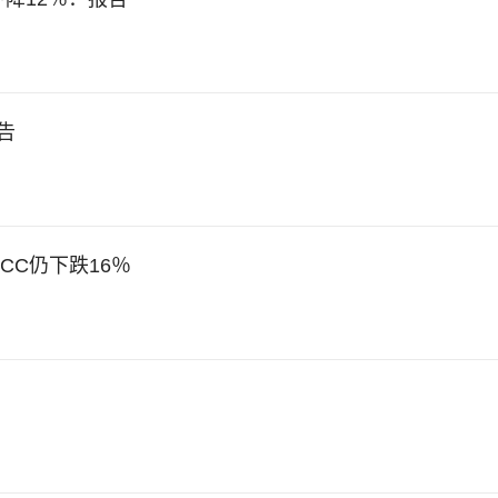
告
CC仍下跌16％