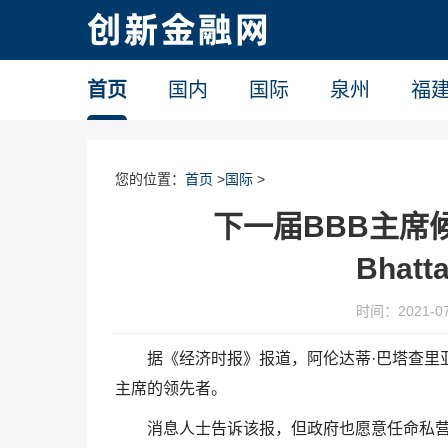
首页
国内
国际
泉州
福
您的位置：
首页
>
国际
>
下一届BBB主席候
Bhat
时间：2021-07-
据《经济时报》报道，阿伦达蒂·巴塔查里亚（Aru
主席的领先者。
消息人士告诉该报，但政府也愿意任命私