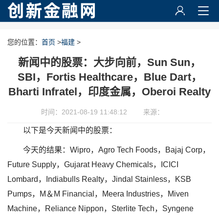
您的位置：
首页
>
福建
>
新闻中的股票：大步向前，Sun Sun，
SBI，Fortis Healthcare，Blue Dart，
Bharti Infratel，印度金属，Oberoi Realty
时间：2021-08-19 11:48:12
来源：
以下是今天新闻中的股票：
今天的结果：Wipro，Agro Tech Foods，Bajaj Corp，
Future Supply，Gujarat Heavy Chemicals，ICICI
Lombard，Indiabulls Realty，Jindal Stainless，KSB
Pumps，M＆M Financial，Meera Industries，Miven
Machine，Reliance Nippon，Sterlite Tech，Syngene